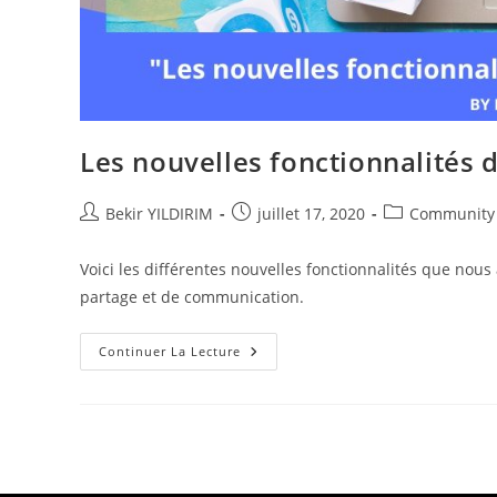
Les nouvelles fonctionnalités 
Auteur/autrice
Publication
Post
Bekir YILDIRIM
juillet 17, 2020
Community
de
publiée :
category:
la
Voici les différentes nouvelles fonctionnalités que nou
publication :
partage et de communication.
Les
Continuer La Lecture
Nouvelles
Fonctionnalités
Des
Réseaux
Sociaux
En
2020