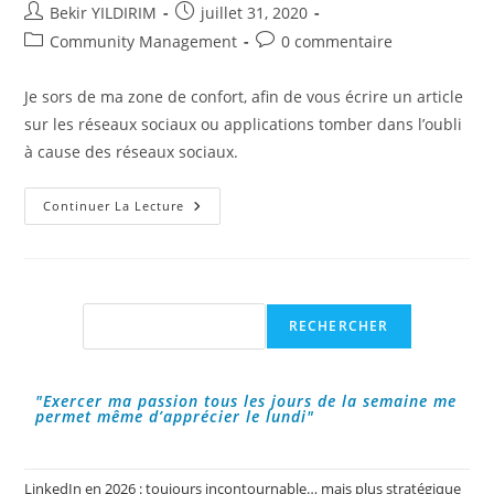
Auteur/autrice
Publication
Bekir YILDIRIM
juillet 31, 2020
de
publiée :
Post
Commentaires
Community Management
0 commentaire
la
category:
de
publication :
la
Je sors de ma zone de confort, afin de vous écrire un article
publication :
sur les réseaux sociaux ou applications tomber dans l’oubli
à cause des réseaux sociaux.
Les
Continuer La Lecture
Réseaux
Sociaux
Tombés
Dans
L’oubli
Rechercher
RECHERCHER
"Exercer ma passion tous les jours de la semaine me
permet même d’apprécier le lundi"
LinkedIn en 2026 : toujours incontournable… mais plus stratégique