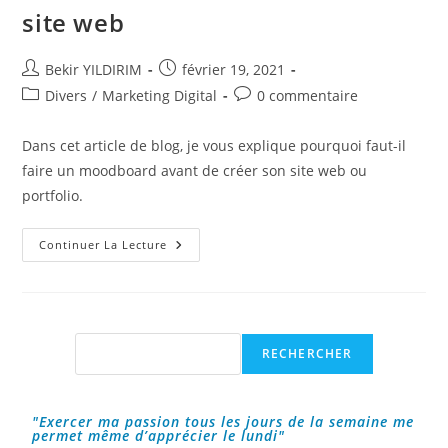
site web
Auteur/autrice
Publication
Bekir YILDIRIM
février 19, 2021
de
publiée :
Post
Commentaires
Divers
/
Marketing Digital
0 commentaire
la
category:
de
publication :
la
Dans cet article de blog, je vous explique pourquoi faut-il
publication :
faire un moodboard avant de créer son site web ou
portfolio.
Commencez
Continuer La Lecture
Par
Faire
Un
Moodboard
Avant
De
Créer
Rechercher
RECHERCHER
Votre
Site
Web
"Exercer ma passion tous les jours de la semaine me
permet même d’apprécier le lundi"