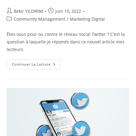
Auteur/autrice
Publication
Bekir YILDIRIM
juin 10, 2022
de
publiée :
Post
Community Management
/
Marketing Digital
la
category:
publication :
Êtes-vous pour ou contre le réseau social Twitter ? C'est la
question à laquelle je réponds dans ce nouvel article mes
lecteurs.
Pour
Continuer La Lecture
Ou
Contre
Le
Réseau
Social
Twitter
?