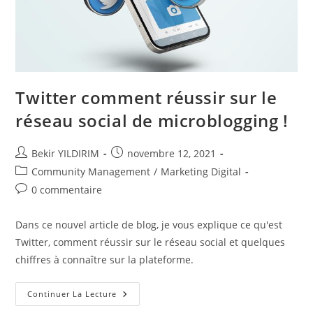
Twitter comment réussir sur le
réseau social de microblogging !
Auteur/autrice
Publication
Bekir YILDIRIM
novembre 12, 2021
de
publiée :
Post
Community Management
/
Marketing Digital
la
category:
Commentaires
0 commentaire
publication :
de
la
Dans ce nouvel article de blog, je vous explique ce qu'est
publication :
Twitter, comment réussir sur le réseau social et quelques
chiffres à connaître sur la plateforme.
Twitter
Continuer La Lecture
Comment