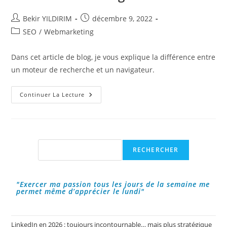
Auteur/autrice
Publication
Bekir YILDIRIM
décembre 9, 2022
de
publiée :
Post
SEO
/
Webmarketing
la
category:
publication :
Dans cet article de blog, je vous explique la différence entre
un moteur de recherche et un navigateur.
La
Continuer La Lecture
Différence
Entre
Moteur
De
Recherche
Et
Navigateur
Rechercher
RECHERCHER
!
"Exercer ma passion tous les jours de la semaine me
permet même d’apprécier le lundi"
LinkedIn en 2026 : toujours incontournable… mais plus stratégique