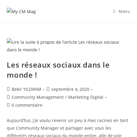
Skip
to
Menu
content
Les réseaux sociaux dans le
monde !
Auteur/autrice
Publication
Bekir YILDIRIM
septembre 4, 2020
de
publiée :
Post
Community Management
/
Marketing Digital
la
category:
Commentaires
0 commentaire
publication :
de
la
Aujourd’hui, j’ai voulu revenir un peu à mes racines en tant
publication :
que Community Manager et partager avec vous les
différents réseaux sociaux du monde entier, afin de voir