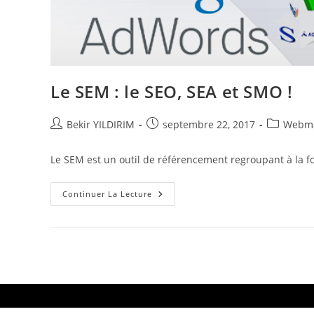
Le SEM : le SEO, SEA et SMO !
Auteur/autrice
Publication
Post
Bekir YILDIRIM
septembre 22, 2017
Webma
de
publiée :
category:
la
Le SEM est un outil de référencement regroupant à la foi
publication :
Le
Continuer La Lecture
SEM
:
Le
SEO,
SEA
Et
SMO
!