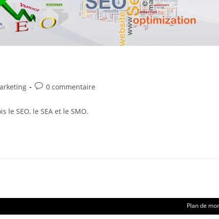
Commentaires
rketing
0 commentaire
de
la
s le SEO, le SEA et le SMO.
publication :
Plan de mo