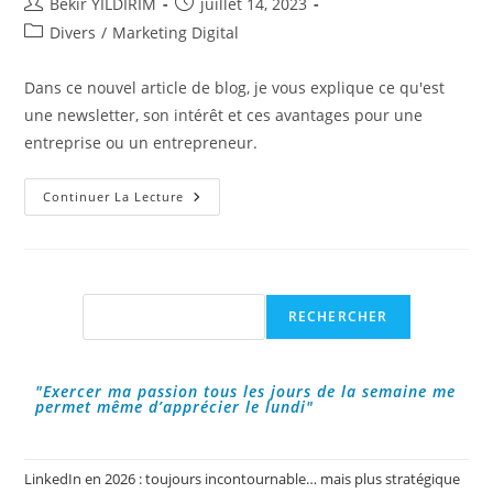
Auteur/autrice
Publication
Bekir YILDIRIM
juillet 14, 2023
de
publiée :
Post
Divers
/
Marketing Digital
la
category:
publication :
Dans ce nouvel article de blog, je vous explique ce qu'est
une newsletter, son intérêt et ces avantages pour une
entreprise ou un entrepreneur.
Une
Continuer La Lecture
Newsletter,
Késako
?
Rechercher
RECHERCHER
"Exercer ma passion tous les jours de la semaine me
permet même d’apprécier le lundi"
LinkedIn en 2026 : toujours incontournable… mais plus stratégique