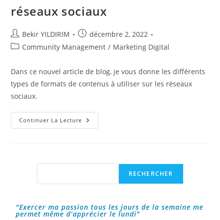
réseaux sociaux
Auteur/autrice
Publication
Bekir YILDIRIM
décembre 2, 2022
de
publiée :
Post
Community Management
/
Marketing Digital
la
category:
publication :
Dans ce nouvel article de blog, je vous donne les différents
types de formats de contenus à utiliser sur les réseaux
sociaux.
Les
Continuer La Lecture
Types
De
Formats
De
Contenus
À
Utiliser
Rechercher
RECHERCHER
Sur
Les
Réseaux
Sociaux
"Exercer ma passion tous les jours de la semaine me
permet même d’apprécier le lundi"