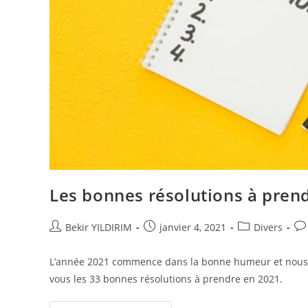
Les bonnes résolutions à prend
Auteur/autrice
Publication
Post
Co
Bekir YILDIRIM
janvier 4, 2021
Divers
de
publiée :
category:
de
la
la
L’année 2021 commence dans la bonne humeur et nous so
publication :
pub
vous les 33 bonnes résolutions à prendre en 2021.