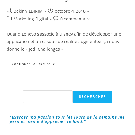
Auteur/autrice
Publication
Bekir YILDIRIM
octobre 4, 2018
de
publiée :
Post
Commentaires
Marketing Digital
0 commentaire
la
category:
de
publication :
la
Quand Lenovo s’associe à Disney afin de développer une
publication :
application et un casque de réalité augmentée, ça nous
donne le « Jedi Challenges ».
Star
Continuer La Lecture
Wars,
Le
Jedi
Challenges
Par
Lenovo
Et
Rechercher
RECHERCHER
Disney
!
"Exercer ma passion tous les jours de la semaine me
permet même d’apprécier le lundi"