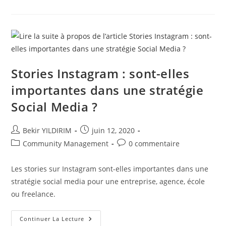
Stories
Pour
Les
Freelances
Et
Les
Influenceurs
!
Stories Instagram : sont-elles
importantes dans une stratégie
Social Media ?
Auteur/autrice
Publication
Bekir YILDIRIM
juin 12, 2020
de
publiée :
Post
Commentaires
Community Management
0 commentaire
la
category:
de
publication :
la
Les stories sur Instagram sont-elles importantes dans une
publication :
stratégie social media pour une entreprise, agence, école
ou freelance.
Stories
Continuer La Lecture
Instagram