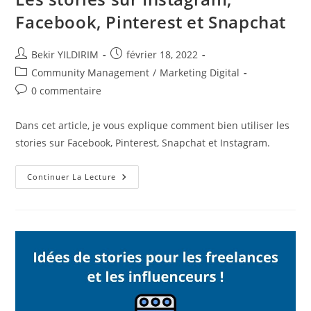
Facebook, Pinterest et Snapchat
Auteur/autrice
Publication
Bekir YILDIRIM
février 18, 2022
de
publiée :
Post
Community Management
/
Marketing Digital
la
category:
Commentaires
0 commentaire
publication :
de
la
Dans cet article, je vous explique comment bien utiliser les
publication :
stories sur Facebook, Pinterest, Snapchat et Instagram.
Les
Continuer La Lecture
Stories
Sur
Instagram,
Facebook,
Pinterest
Et
Snapchat