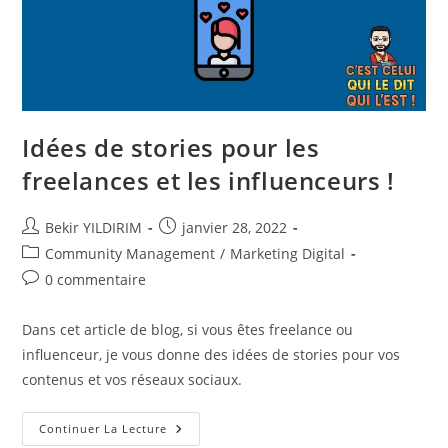
Idées de stories pour les
freelances et les influenceurs !
Auteur/autrice
Publication
Bekir YILDIRIM
janvier 28, 2022
de
publiée :
Post
Community Management
/
Marketing Digital
la
category:
Commentaires
0 commentaire
publication :
de
la
Dans cet article de blog, si vous êtes freelance ou
publication :
influenceur, je vous donne des idées de stories pour vos
contenus et vos réseaux sociaux.
Idées
Continuer La Lecture
De