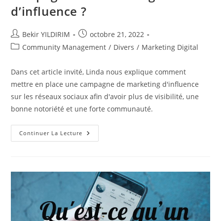
d’influence ?
Auteur/autrice
Publication
Bekir YILDIRIM
octobre 21, 2022
de
publiée :
Post
Community Management
/
Divers
/
Marketing Digital
la
category:
publication :
Dans cet article invité, Linda nous explique comment
mettre en place une campagne de marketing d'influence
sur les réseaux sociaux afin d'avoir plus de visibilité, une
bonne notoriété et une forte communauté.
Comment
Continuer La Lecture
Mettre
En
Place
Une
Campagne
De
Marketing
D’influence
?