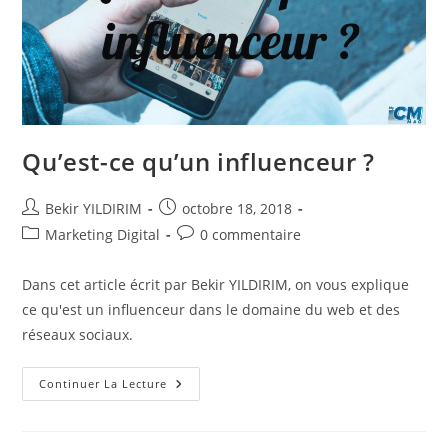
Qu’est-ce qu’un influenceur ?
Auteur/autrice
Publication
Bekir YILDIRIM
octobre 18, 2018
de
publiée :
Post
Commentaires
Marketing Digital
0 commentaire
la
category:
de
publication :
la
Dans cet article écrit par Bekir YILDIRIM, on vous explique
publication :
ce qu'est un influenceur dans le domaine du web et des
réseaux sociaux.
Qu’est-
Continuer La Lecture
Ce
Qu’un
Influenceur
?