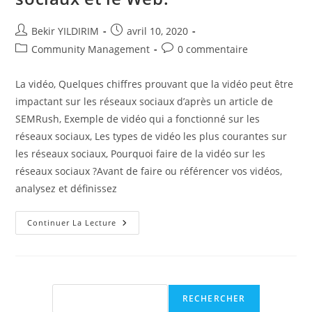
Auteur/autrice
Publication
Bekir YILDIRIM
avril 10, 2020
de
publiée :
Post
Commentaires
Community Management
0 commentaire
la
category:
de
publication :
la
La vidéo, Quelques chiffres prouvant que la vidéo peut être
publication :
impactant sur les réseaux sociaux d’après un article de
SEMRush, Exemple de vidéo qui a fonctionné sur les
réseaux sociaux, Les types de vidéo les plus courantes sur
les réseaux sociaux, Pourquoi faire de la vidéo sur les
réseaux sociaux ?Avant de faire ou référencer vos vidéos,
analysez et définissez
La
Continuer La Lecture
Vidéo
Est
Devenue
Primordiale
Sur
Les
Réseaux
Rechercher
RECHERCHER
Sociaux
Et