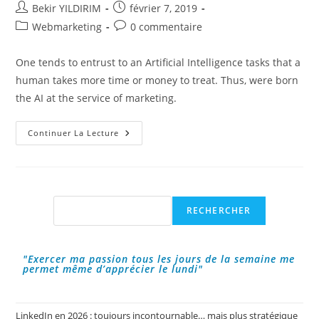
Auteur/autrice
Publication
Bekir YILDIRIM
février 7, 2019
de
publiée :
Post
Commentaires
Webmarketing
0 commentaire
la
category:
de
publication :
la
One tends to entrust to an Artificial Intelligence tasks that a
publication :
human takes more time or money to treat. Thus, were born
the AI at the service of marketing.
Artificial
Continuer La Lecture
Intelligence
(AI)
At
Your
Service
?
Rechercher
RECHERCHER
"Exercer ma passion tous les jours de la semaine me
permet même d’apprécier le lundi"
LinkedIn en 2026 : toujours incontournable… mais plus stratégique