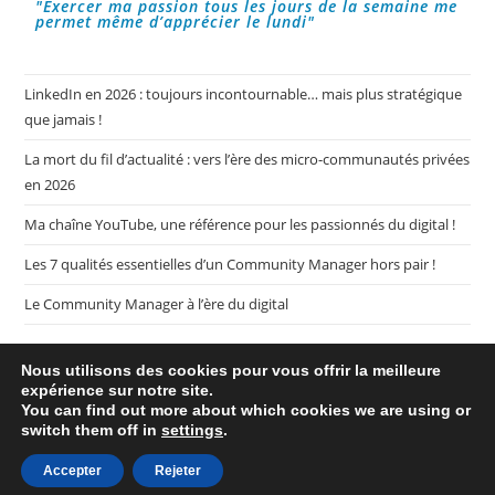
"Exercer ma passion tous les jours de la semaine me
permet même d’apprécier le lundi"
LinkedIn en 2026 : toujours incontournable… mais plus stratégique
que jamais !
La mort du fil d’actualité : vers l’ère des micro-communautés privées
en 2026
Ma chaîne YouTube, une référence pour les passionnés du digital !
Les 7 qualités essentielles d’un Community Manager hors pair !
Le Community Manager à l’ère du digital
Nous utilisons des cookies pour vous offrir la meilleure
expérience sur notre site.
You can find out more about which cookies we are using or
switch them off in
settings
.
Plan de mon blog My CM Mag
Mentions légales
Politique de confidentialité
Accepter
Rejeter