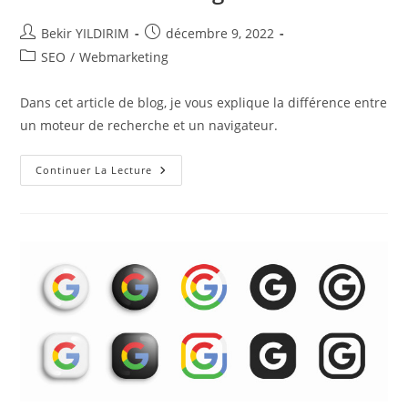
Auteur/autrice
Publication
Bekir YILDIRIM
décembre 9, 2022
de
publiée :
Post
SEO
/
Webmarketing
la
category:
publication :
Dans cet article de blog, je vous explique la différence entre
un moteur de recherche et un navigateur.
La
Continuer La Lecture
Différence
Entre
Moteur
De
Recherche
Et
Navigateur
!