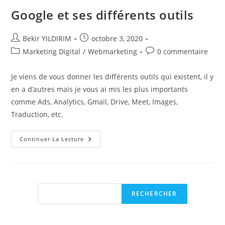
Google et ses différents outils
Auteur/autrice
Publication
Bekir YILDIRIM
octobre 3, 2020
de
publiée :
Post
Commentaires
Marketing Digital
/
Webmarketing
0 commentaire
la
category:
de
publication :
la
Je viens de vous donner les différents outils qui existent, il y
publication :
en a d’autres mais je vous ai mis les plus importants
comme Ads, Analytics, Gmail, Drive, Meet, Images,
Traduction, etc.
Google
Continuer La Lecture
Et
Ses
Différents
Outils
Rechercher
RECHERCHER