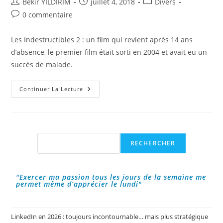
Auteur/autrice
Publication
Post
Bekir YILDIRIM
juillet 4, 2018
Divers
de
publiée :
category:
Commentaires
0 commentaire
la
de
publication :
la
Les Indestructibles 2 : un film qui revient après 14 ans
publication :
d’absence, le premier film était sorti en 2004 et avait eu un
succès de malade.
Les
Continuer La Lecture
Indestructibles
2,
Le
Film
!
Rechercher
RECHERCHER
"Exercer ma passion tous les jours de la semaine me
permet même d’apprécier le lundi"
LinkedIn en 2026 : toujours incontournable… mais plus stratégique