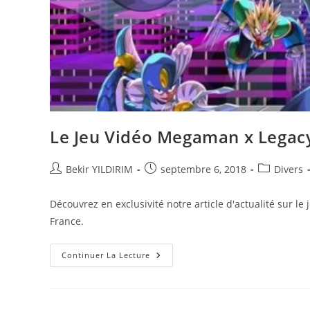
Le Jeu Vidéo Megaman x Legacy 
Auteur/autrice
Publication
Post
Bekir YILDIRIM
septembre 6, 2018
Divers
de
publiée :
category:
la
Découvrez en exclusivité notre article d'actualité sur le
publication :
France.
Le
Continuer La Lecture
Jeu
Vidéo
Megaman
X
Legacy