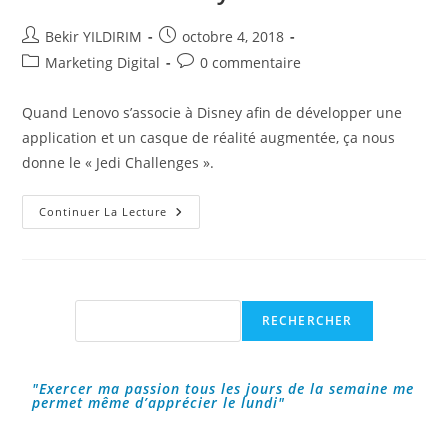
Auteur/autrice
Publication
Bekir YILDIRIM
octobre 4, 2018
de
publiée :
Post
Commentaires
Marketing Digital
0 commentaire
la
category:
de
publication :
la
Quand Lenovo s’associe à Disney afin de développer une
publication :
application et un casque de réalité augmentée, ça nous
donne le « Jedi Challenges ».
Star
Continuer La Lecture
Wars,
Le
Jedi
Challenges
Par
Lenovo
Et
Rechercher
RECHERCHER
Disney
!
"Exercer ma passion tous les jours de la semaine me
permet même d’apprécier le lundi"