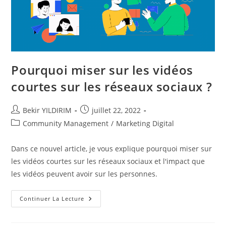
Pourquoi miser sur les vidéos
courtes sur les réseaux sociaux ?
Auteur/autrice
Publication
Bekir YILDIRIM
juillet 22, 2022
de
publiée :
Post
Community Management
/
Marketing Digital
la
category:
publication :
Dans ce nouvel article, je vous explique pourquoi miser sur
les vidéos courtes sur les réseaux sociaux et l'impact que
les vidéos peuvent avoir sur les personnes.
Pourquoi
Continuer La Lecture
Miser
Sur
Les