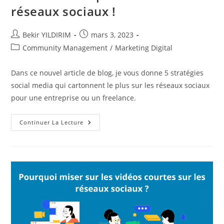
réseaux sociaux !
Auteur/autrice
Publication
Bekir YILDIRIM
mars 3, 2023
de
publiée :
Post
Community Management
/
Marketing Digital
la
category:
publication :
Dans ce nouvel article de blog, je vous donne 5 stratégies
social media qui cartonnent le plus sur les réseaux sociaux
pour une entreprise ou un freelance.
5
Continuer La Lecture
Stratégies
Social
Media
Qui
Cartonnent
Le
Plus
Sur
Les
Réseaux
Sociaux
!