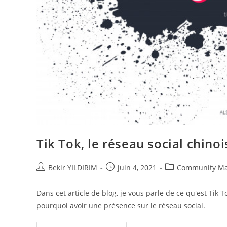
Tik Tok, le réseau social chino
Auteur/autrice
Publication
Post
Bekir YILDIRIM
juin 4, 2021
Community M
de
publiée :
category:
la
Dans cet article de blog, je vous parle de ce qu'est Tik T
publication :
pourquoi avoir une présence sur le réseau social.