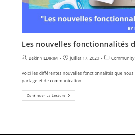
Les nouvelles fonctionnalités 
Auteur/autrice
Publication
Post
Bekir YILDIRIM
juillet 17, 2020
Community
de
publiée :
category:
la
Voici les différentes nouvelles fonctionnalités que nou
publication :
partage et de communication.
Les
Continuer La Lecture
Nouvelles
Fonctionnalités
Des
Réseaux
Sociaux
En
2020