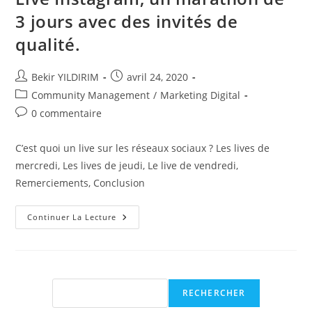
3 jours avec des invités de
qualité.
Auteur/autrice
Publication
Bekir YILDIRIM
avril 24, 2020
de
publiée :
Post
Community Management
/
Marketing Digital
la
category:
Commentaires
0 commentaire
publication :
de
la
C’est quoi un live sur les réseaux sociaux ? Les lives de
publication :
mercredi, Les lives de jeudi, Le live de vendredi,
Remerciements, Conclusion
Live
Continuer La Lecture
Instagram,
Un
Marathon
De
3
Jours
Avec
Rechercher
RECHERCHER
Des
Invités