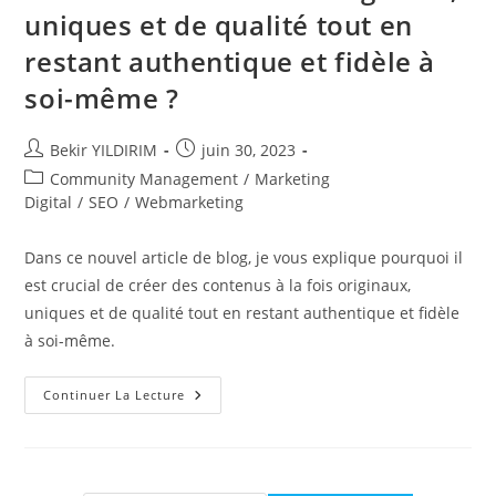
uniques et de qualité tout en
restant authentique et fidèle à
soi-même ?
Auteur/autrice
Publication
Bekir YILDIRIM
juin 30, 2023
de
publiée :
Post
Community Management
/
Marketing
la
category:
Digital
/
SEO
/
Webmarketing
publication :
Dans ce nouvel article de blog, je vous explique pourquoi il
est crucial de créer des contenus à la fois originaux,
uniques et de qualité tout en restant authentique et fidèle
à soi-même.
Pourquoi
Continuer La Lecture
Il
Est
Crucial
De
Créer
Des