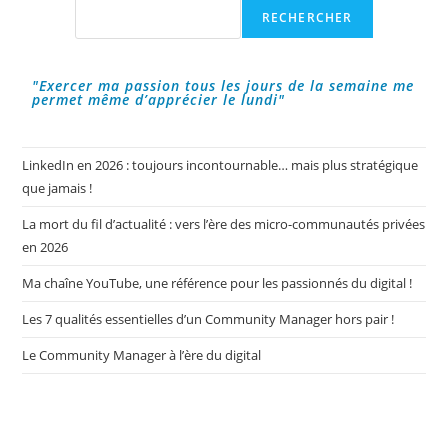
Contenus
Rechercher
RECHERCHER
À
La
Fois
Originaux,
Uniques
"Exercer ma passion tous les jours de la semaine me
Et
permet même d’apprécier le lundi"
De
Qualité
Tout
En
Restant
LinkedIn en 2026 : toujours incontournable… mais plus stratégique
Authentique
que jamais !
Et
Fidèle
À
La mort du fil d’actualité : vers l’ère des micro-communautés privées
Soi-
Même
en 2026
?
Ma chaîne YouTube, une référence pour les passionnés du digital !
Les 7 qualités essentielles d’un Community Manager hors pair !
Le Community Manager à l’ère du digital