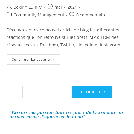
Auteur/autrice
Publication
Bekir YILDIRIM
mai 7, 2021
de
publiée :
Post
Commentaires
Community Management
0 commentaire
la
category:
de
publication :
la
Découvrez dans ce nouvel article de blog les différentes
publication :
réactions que l'on retrouve sur les posts, MP ou DM des
réseaux sociaux Facebook, Twitter, LinkedIn et Instagram.
Les
Continuer La Lecture
Réactions
Sur
Les
Réseaux
Sociaux
!
Rechercher
RECHERCHER
"Exercer ma passion tous les jours de la semaine me
permet même d’apprécier le lundi"