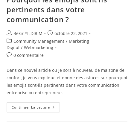
pertinents dans votre
communication ?
Auteur/autrice
Publication
Bekir YILDIRIM
octobre 22, 2021
de
publiée :
Post
Community Management
/
Marketing
la
category:
Digital
/
Webmarketing
publication :
Commentaires
0 commentaire
de
la
Dans ce nouvel article ou je sors à nouveau de ma zone de
publication :
confort, je vous explique et donne des astuces sur pourquoi
les emojis sont-ils pertinents dans votre communication
entreprise ou entrepreneur.
Pourquoi
Continuer La Lecture
Les
Emojis
Sont
Ils
Pertinents
Dans