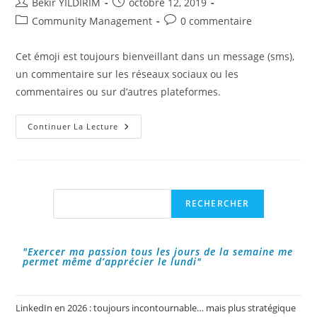
Auteur/autrice
Publication
Bekir YILDIRIM
octobre 12, 2019
de
publiée :
Post
Commentaires
Community Management
0 commentaire
la
category:
de
publication :
la
Cet émoji est toujours bienveillant dans un message (sms),
publication :
un commentaire sur les réseaux sociaux ou les
commentaires ou sur d’autres plateformes.
Le
Continuer La Lecture
Top
10
Des
Émoticônes
Que
J’ai
Utilisé
Rechercher
RECHERCHER
En
2019
"Exercer ma passion tous les jours de la semaine me
permet même d’apprécier le lundi"
LinkedIn en 2026 : toujours incontournable… mais plus stratégique