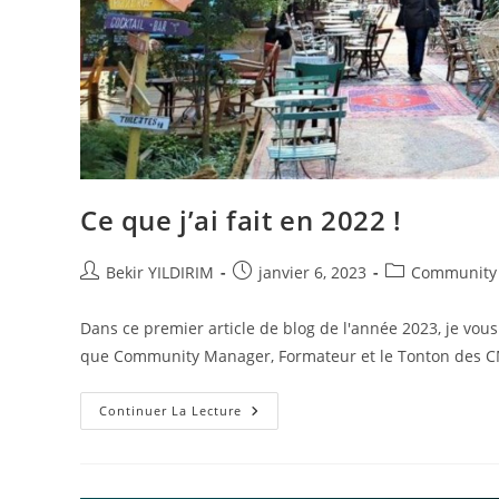
Ce que j’ai fait en 2022 !
Auteur/autrice
Publication
Post
Bekir YILDIRIM
janvier 6, 2023
Community
de
publiée :
category:
la
Dans ce premier article de blog de l'année 2023, je vou
publication :
que Community Manager, Formateur et le Tonton des C
Ce
Continuer La Lecture
Que
J’ai
Fait
En
2022