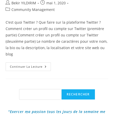
Auteur/autrice
Publication
Bekir YILDIRIM
mai 1, 2020
de
publiée :
Post
Community Management
la
category:
publication :
C’est quoi Twitter ? Que faire sur la plateforme Twitter ?
Comment créer un profil ou compte sur Twitter (première
partie) Comment créer un profil ou compte sur Twitter
(deuxième partie) Le nombre de caractères pour votre nom,
la bio ou la description, la localisation et votre site web ou
blog
Comment
Continuer La Lecture
Créer
Un
Profil
Ou
Compte
Sur
Twitter
Rechercher
RECHERCHER
?
"Exercer ma passion tous les jours de la semaine me