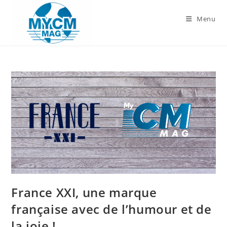
Skip
to
Menu
content
France XXI, une marque
française avec de l’humour et de
la joie !