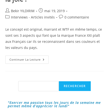
Auteur/autrice
Publication
Bekir YILDIRIM
mai 19, 2019
de
publiée :
Post
Commentaires
Interviews - Articles invités
0 commentaire
la
category:
de
publication :
la
Le concept est original, marrant et WTF en même temps, ce
publication :
sont ses 3 aspects qui font que la marque France XXI plaît
aux Français car ils se reconnaissent dans ses couleurs et
les valeurs du pays.
France
Continuer La Lecture
XXI,
Une
Marque
Française
Avec
De
L’humour
Rechercher
RECHERCHER
Et
De
La
Joie
!
"Exercer ma passion tous les jours de la semaine me
permet même d’apprécier le lundi"