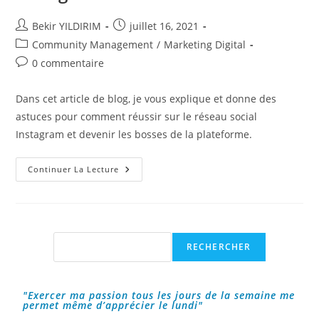
Auteur/autrice
Publication
Bekir YILDIRIM
juillet 16, 2021
de
publiée :
Post
Community Management
/
Marketing Digital
la
category:
Commentaires
0 commentaire
publication :
de
la
Dans cet article de blog, je vous explique et donne des
publication :
astuces pour comment réussir sur le réseau social
Instagram et devenir les bosses de la plateforme.
Réussir
Continuer La Lecture
Sur
Le
Réseau
Social
Instagram
!
Rechercher
RECHERCHER
"Exercer ma passion tous les jours de la semaine me
permet même d’apprécier le lundi"