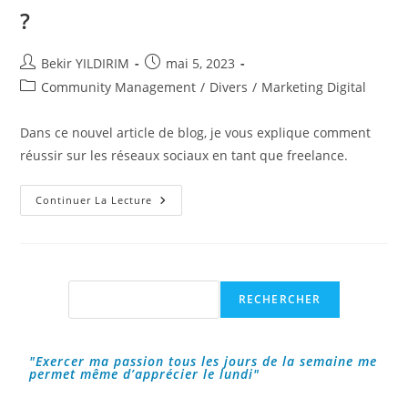
?
Auteur/autrice
Publication
Bekir YILDIRIM
mai 5, 2023
de
publiée :
Post
Community Management
/
Divers
/
Marketing Digital
la
category:
publication :
Dans ce nouvel article de blog, je vous explique comment
réussir sur les réseaux sociaux en tant que freelance.
Comment
Continuer La Lecture
Réussir
En
Tant
Que
Freelance
Sur
Les
Rechercher
RECHERCHER
Réseaux
Sociaux
?
"Exercer ma passion tous les jours de la semaine me
permet même d’apprécier le lundi"