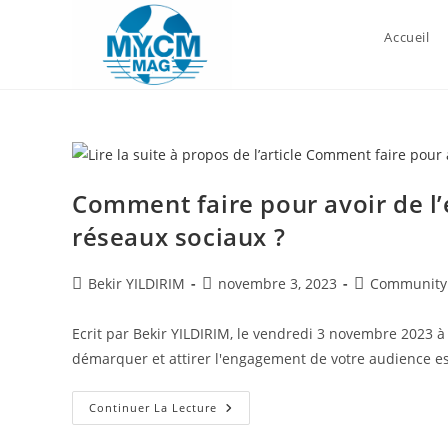
Skip
to
Accueil
content
Comment faire pour avoir de 
réseaux sociaux ?
Auteur/autrice
Publication
Post
Bekir YILDIRIM
novembre 3, 2023
Community
de
publiée :
category:
la
Ecrit par Bekir YILDIRIM, le vendredi 3 novembre 2023 à
publication :
démarquer et attirer l'engagement de votre audience e
Comment
Continuer La Lecture
Faire
Pour