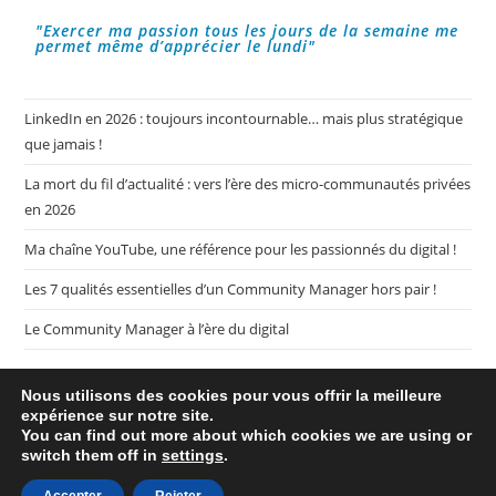
Les
Réseaux
"Exercer ma passion tous les jours de la semaine me
Sociaux
permet même d’apprécier le lundi"
?
LinkedIn en 2026 : toujours incontournable… mais plus stratégique
que jamais !
La mort du fil d’actualité : vers l’ère des micro-communautés privées
en 2026
Ma chaîne YouTube, une référence pour les passionnés du digital !
Les 7 qualités essentielles d’un Community Manager hors pair !
Le Community Manager à l’ère du digital
Nous utilisons des cookies pour vous offrir la meilleure
expérience sur notre site.
You can find out more about which cookies we are using or
switch them off in
settings
.
Plan de mon blog My CM Mag
Mentions légales
Politique de confidentialité