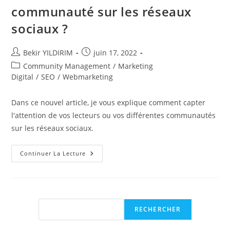
communauté sur les réseaux
sociaux ?
Auteur/autrice
Publication
Bekir YILDIRIM
juin 17, 2022
de
publiée :
Post
Community Management
/
Marketing
la
category:
Digital
/
SEO
/
Webmarketing
publication :
Dans ce nouvel article, je vous explique comment capter
l'attention de vos lecteurs ou vos différentes communautés
sur les réseaux sociaux.
Comment
Continuer La Lecture
Capter
L’attention
De
Vos
Lecteurs
Ou
De
Rechercher
RECHERCHER
Votre
Communauté
Sur