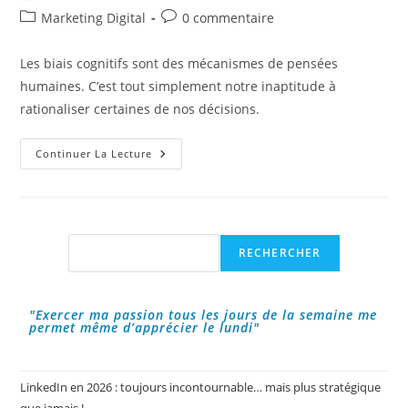
de
publiée :
Post
Commentaires
Marketing Digital
0 commentaire
la
category:
de
publication :
la
Les biais cognitifs sont des mécanismes de pensées
publication :
humaines. C’est tout simplement notre inaptitude à
rationaliser certaines de nos décisions.
Biais
Continuer La Lecture
Cognitif
:
Consommation
De
Masse
Et
Psychologie
Rechercher
RECHERCHER
"Exercer ma passion tous les jours de la semaine me
permet même d’apprécier le lundi"
LinkedIn en 2026 : toujours incontournable… mais plus stratégique
que jamais !