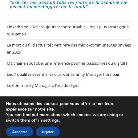
"Exercer ma passion tous les jours de la semaine me
permet même d’apprécier le lundi"
LinkedIn en 2026 : toujours incontournable… mais plus stratégique
que jamais !
La mort du fil d’actualité : vers l’ère des micro-communautés privées
en 2026
Ma chaîne YouTube, une référence pour les passionnés du digital !
Les 7 qualités essentielles d’un Community Manager hors pair !
Le Community Manager à l’ère du digital
Nous utilisons des cookies pour vous offrir la meilleure
expérience sur notre site.
You can find out more about which cookies we are using or
switch them off in
settings
.
Plan de mon blog My CM Mag
Mentions légales
Politique de confidentialité
Accepter
Rejeter