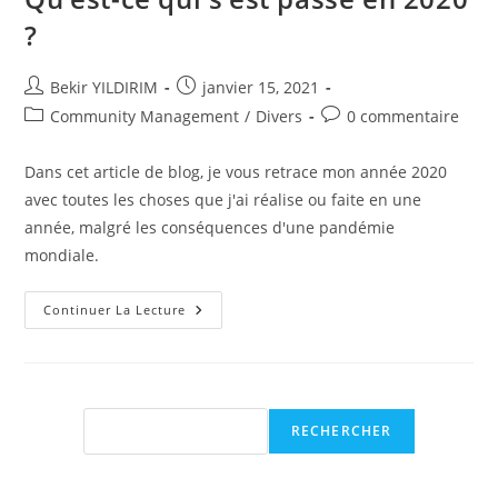
?
Auteur/autrice
Publication
Bekir YILDIRIM
janvier 15, 2021
de
publiée :
Post
Commentaires
Community Management
/
Divers
0 commentaire
la
category:
de
publication :
la
Dans cet article de blog, je vous retrace mon année 2020
publication :
avec toutes les choses que j'ai réalise ou faite en une
année, malgré les conséquences d'une pandémie
mondiale.
Qu’est-
Continuer La Lecture
Ce
Qui
S’est
Passé
En
2020
?
Rechercher
RECHERCHER