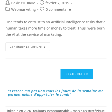
Auteur/autrice
Publication
Bekir YILDIRIM
février 7, 2019
de
publiée :
Post
Commentaires
Webmarketing
0 commentaire
la
category:
de
publication :
la
One tends to entrust to an Artificial Intelligence tasks that a
publication :
human takes more time or money to treat. Thus, were born
the AI at the service of marketing.
Artificial
Continuer La Lecture
Intelligence
(AI)
At
Your
Service
?
Rechercher
RECHERCHER
"Exercer ma passion tous les jours de la semaine me
permet même d’apprécier le lundi"
LinkedIn en 2026 : toujours incontournable… mais plus stratégique