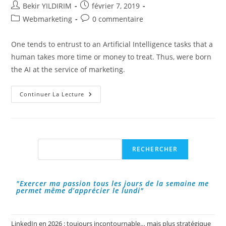
Auteur/autrice
Publication
Bekir YILDIRIM
février 7, 2019
de
publiée :
Post
Commentaires
Webmarketing
0 commentaire
la
category:
de
publication :
la
One tends to entrust to an Artificial Intelligence tasks that a
publication :
human takes more time or money to treat. Thus, were born
the AI at the service of marketing.
Artificial
Continuer La Lecture
Intelligence
(AI)
At
Your
Service
?
Rechercher
RECHERCHER
"Exercer ma passion tous les jours de la semaine me
permet même d’apprécier le lundi"
LinkedIn en 2026 : toujours incontournable… mais plus stratégique