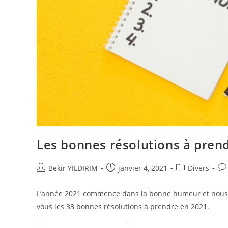
Les bonnes résolutions à prend
Auteur/autrice
Publication
Post
Co
Bekir YILDIRIM
janvier 4, 2021
Divers
de
publiée :
category:
de
la
la
L’année 2021 commence dans la bonne humeur et nous so
publication :
pub
vous les 33 bonnes résolutions à prendre en 2021.