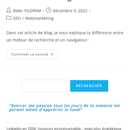
Auteur/autrice
Publication
Bekir YILDIRIM
décembre 9, 2022
de
publiée :
Post
SEO
/
Webmarketing
la
category:
publication :
Dans cet article de blog, je vous explique la différence entre
un moteur de recherche et un navigateur.
La
Continuer La Lecture
Différence
Entre
Moteur
De
Recherche
Et
Navigateur
Rechercher
RECHERCHER
!
"Exercer ma passion tous les jours de la semaine me
permet même d’apprécier le lundi"
LinkedIn en 2026 : toujours incontournable… mais plus stratégique