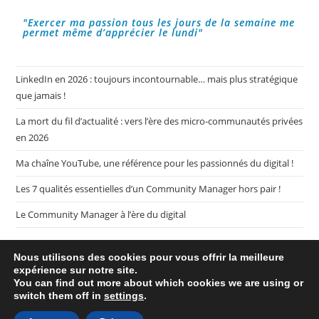
Sur
Les
"Exercer ma passion tous les jours de la semaine me
Réseaux
permet même d’apprécier le lundi"
Sociaux
LinkedIn en 2026 : toujours incontournable… mais plus stratégique
que jamais !
La mort du fil d’actualité : vers l’ère des micro-communautés privées
en 2026
Ma chaîne YouTube, une référence pour les passionnés du digital !
Les 7 qualités essentielles d’un Community Manager hors pair !
Le Community Manager à l’ère du digital
Nous utilisons des cookies pour vous offrir la meilleure
expérience sur notre site.
You can find out more about which cookies we are using or
switch them off in
settings
.
Plan de mon blog My CM Mag
Mentions légales
Politique de confidentialité