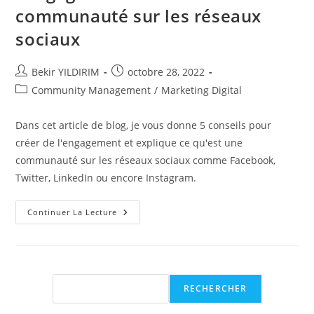
communauté sur les réseaux
sociaux
Auteur/autrice
Publication
Bekir YILDIRIM
octobre 28, 2022
de
publiée :
Post
Community Management
/
Marketing Digital
la
category:
publication :
Dans cet article de blog, je vous donne 5 conseils pour
créer de l'engagement et explique ce qu'est une
communauté sur les réseaux sociaux comme Facebook,
Twitter, LinkedIn ou encore Instagram.
5
Continuer La Lecture
Conseils
Pour
Créer
De
L’engagement
Au
Sein
Rechercher
RECHERCHER
De
Sa
Communauté