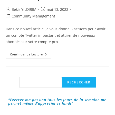
Auteur/autrice
Publication
Bekir YILDIRIM
mai 13, 2022
de
publiée :
Post
Community Management
la
category:
publication :
Dans ce nouvel article, je vous donne 5 astuces pour avoir
un compte Twitter impactant et attirer de nouveaux
abonnés sur votre compte pro.
5
Continuer La Lecture
Astuces
Pour
Avoir
Un
Compte
Twitter
Impactant
Rechercher
RECHERCHER
"Exercer ma passion tous les jours de la semaine me
permet même d’apprécier le lundi"