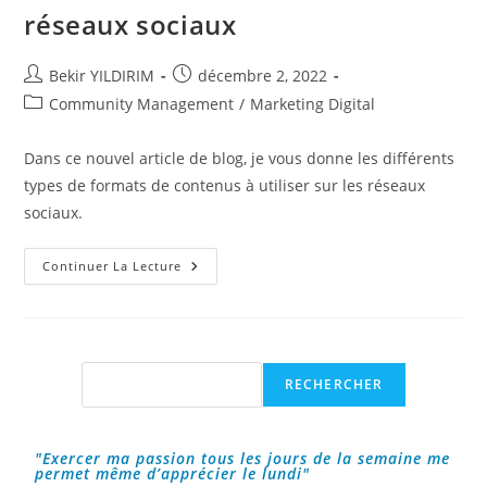
réseaux sociaux
Auteur/autrice
Publication
Bekir YILDIRIM
décembre 2, 2022
de
publiée :
Post
Community Management
/
Marketing Digital
la
category:
publication :
Dans ce nouvel article de blog, je vous donne les différents
types de formats de contenus à utiliser sur les réseaux
sociaux.
Les
Continuer La Lecture
Types
De
Formats
De
Contenus
À
Utiliser
Rechercher
RECHERCHER
Sur
Les
Réseaux
Sociaux
"Exercer ma passion tous les jours de la semaine me
permet même d’apprécier le lundi"